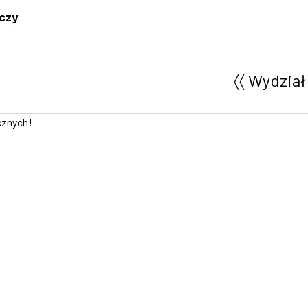
czy
〈〈 Wydział