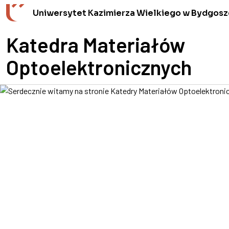
Przejdź do wyszukiwarki
Przejdź do treści
Przejdź do stopki - Kontakt
Uniwersytet Kazimierza Wielkiego w Bydgosz
Katedra Materiałów
Optoelektronicznych